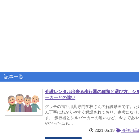
記事一覧
介護レンタル出来る歩行器の種類と選び方、シ
ーカーとの違い
グッチの福祉用具専門学校さんの解説動画です。た
ん丁寧にわかりやすく解説されており、参考になり
す。 歩行器とシルバーカーの違いなど、今まであ
やだった点も...
2021.05.19
介護用品