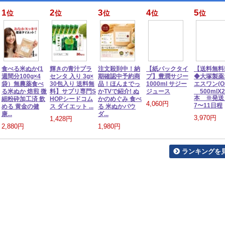
1
2
3
4
5
位
位
位
位
位
食べる米ぬか(1
輝きの青汁プラ
注文殺到中！納
【紙パックタイ
【送料無料!
週間分100g×4
センタ 入り 3g×
期確認中予約商
プ】豊潤サジー
◆大塚製薬
袋）無農薬食べ
30包入り 送料無
品！ほんまでっ
1000ml サジー
エスワン(OS
る米ぬか 焙煎 微
料】サプリ専門S
かTVで紹介! ぬ
ジュース
500mlX2
本 ※発送
細粉砕加工済 飲
HOPシードコム
かのめぐみ 食べ
4,060円
7〜11日程
める 黄金の健
ス ダイエット ...
る 米ぬかパウ
康...
ダ...
3,970円
1,428円
2,880円
1,980円
ランキングを