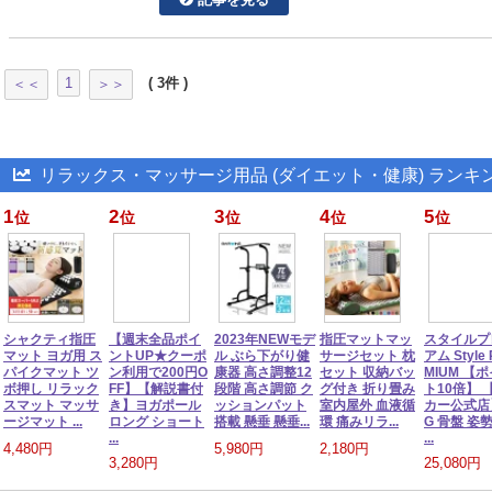
1
( 3件 )
＜＜
＞＞
リラックス・マッサージ用品 (ダイエット・健康) ランキ
1
2
3
4
5
位
位
位
位
位
シャクティ指圧
【週末全品ポイ
2023年NEWモデ
指圧マットマッ
スタイルプ
マット ヨガ用 ス
ントUP★クーポ
ル ぶら下がり健
サージセット 枕
アム Style
パイクマット ツ
ン利用で200円O
康器 高さ調整12
セット 収納バッ
MIUM 【
ボ押し リラック
FF】【解説書付
段階 高さ調節 ク
グ付き 折り畳み
ト10倍】 
スマット マッサ
き】ヨガポール
ッションパット
室内屋外 血液循
カー公式店
ージマット ...
ロング ショート
搭載 懸垂 懸垂...
環 痛みリラ...
G 骨盤 姿
...
...
4,480円
5,980円
2,180円
3,280円
25,080円