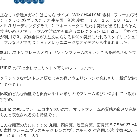
度なし（伊達メガネ）はこちら サイズ : W137 H44 D150 素材 : フレーム/
チック レンズ/プラスチック 生産国 : 台湾 度数 : +1.0、+1.5、+2.0、+2.5、+3
ZIPIZI リーディンググラス #C ブルートータス 思わず笑顔が出てしまうそ
常使いのメガネ カラフルで誰にでも似合うコレクション IZIPIZIは、「すべ
が利用でき、家族全員が人生のあらゆる瞬間を笑顔になれるスタイリッシュ
ラフルなメガネをつくる」というユニークなアイデアから生まれました。
#Cはボストンフレームとウェリントンフレームの良いところを融合させたフ
ム。
IZIPIZIの#Cは少しウェリントン寄りのフレームです。
クラシックなボストンと顔なじみの良いウェリントンが合わさり、新鮮な魅
生まれます。
比較的どんな顔型でも似合いやすい形なのでフレーム選びに悩まれている方
すすめ。
IZIPIZIの#Cはフレーム自体が太いので、マットフレームの質感の良さや色
ちんと表現されるのも特徴です。
こんな顔型の方におすすめ 丸顔、四角顔、逆三角顔、面長顔 SIZE:W137 H44
0 素材:フレーム/プラスチック レンズ/プラスチック 生産国:台湾 度数:+1.0、+
5、+2.0、+2.5、+3.0