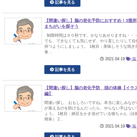
記事を見る
【間違い探し】脳の老化予防におすすめ！3箇所
まちがいを探そう
制限時間は９０秒です。かなりあせりますね・・
でも、できなくても気にせず、やり直したりして自
持つようにしましょう。 1枚目：美味しそうな焼き
食...
2021.04.19
脳
記事を見る
【間違い探し】脳の老化予防 頭の体操【イラ
編】
間違い探し、おもしろいですね。本当に楽しみなが
が衰えるのを防げるんだったら、やらない手はない
ょう。 1枚目：納豆をかき混ぜている猫ちゃん（比
簡単） 2...
2021.04.19
脳
記事を見る