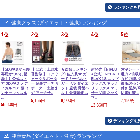
ランキングを
健康グッズ (ダイエット・健康) ランキング
1
2
3
4
5
位
位
位
位
位
【SIXPADから腰
【 公式：上野水
★総合ランキン
新発売【NIPLU
除湿シート
専用がついに登
香監修 】コアウ
グ1位入賞★ ガ
X公式】NECK R
湿力 2倍吸
場！】公式スト
ォークサポータ
ードナーベルト
ELAX 1S ニップ
カビ 消臭 
ア SIXPAD メデ
ー 足裏アーチ サ
ガードル ダイエ
ラックス ネック
策 吸湿セ
ィカルコア 腰 イ
ポーター 土踏ま
ット 産後 骨盤ベ
リラックス マッ
付き 湿気 
ンナーマッスル
ず アーチサ...
ルト 骨盤矯正 ...
サージ器 ネック
結露対策 ...
...
マ...
5,165円
9,900円
2,180円
58,300円
13,860円
ランキングを
健康食品 (ダイエット・健康) ランキング