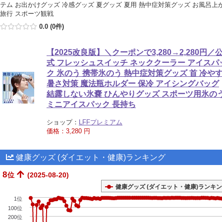
テム お出かけグッズ 冷感グッズ 夏グッズ 夏用 熱中症対策グッズ お風呂上
旅行 スポーツ観戦
0.0 (0件)
【2025改良版】＼クーポンで3,280→2,280円／
式 フレッシュスイッチ ネッククーラー アイスパ
ク 氷のう 携帯氷のう 熱中症対策グッズ 首 冷や
暑さ対策 魔法瓶ホルダー 保冷 アイシングバッグ
結露しない氷嚢 ひんやりグッズ スポーツ用氷の
ミニアイスパック 長持ち
ショップ：
LFFプレミアム
価格：3,280 円
健康グッズ (ダイエット・健康)ランキング
8
位
(2025-08-20)
健康グッズ (ダイエット・健康)ランキ
1位
100位
200位