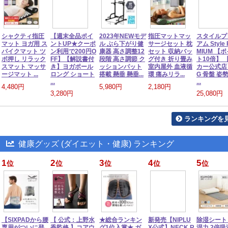
シャクティ指圧
【週末全品ポイ
2023年NEWモデ
指圧マットマッ
スタイルプ
マット ヨガ用 ス
ントUP★クーポ
ル ぶら下がり健
サージセット 枕
アム Style
パイクマット ツ
ン利用で200円O
康器 高さ調整12
セット 収納バッ
MIUM 【
ボ押し リラック
FF】【解説書付
段階 高さ調節 ク
グ付き 折り畳み
ト10倍】 
スマット マッサ
き】ヨガポール
ッションパット
室内屋外 血液循
カー公式店
ージマット ...
ロング ショート
搭載 懸垂 懸垂...
環 痛みリラ...
G 骨盤 姿
...
...
4,480円
5,980円
2,180円
3,280円
25,080円
ランキングを
健康グッズ (ダイエット・健康) ランキング
1
2
3
4
5
位
位
位
位
位
【SIXPADから腰
【 公式：上野水
★総合ランキン
新発売【NIPLU
除湿シート
専用がついに登
香監修 】コアウ
グ1位入賞★ ガ
X公式】NECK R
湿力 2倍吸