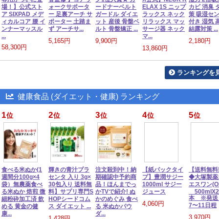
場！】公式スト
ォークサポータ
ードナーベルト
ELAX 1S ニップ
カビ 消臭 
ア SIXPAD メデ
ー 足裏アーチ サ
ガードル ダイエ
ラックス ネック
策 吸湿セ
ィカルコア 腰 イ
ポーター 土踏ま
ット 産後 骨盤ベ
リラックス マッ
付き 湿気 
ンナーマッスル
ず アーチサ...
ルト 骨盤矯正 ...
サージ器 ネック
結露対策 ...
...
マ...
5,165円
9,900円
2,180円
58,300円
13,860円
ランキングを
健康食品 (ダイエット・健康) ランキング
1
2
3
4
5
位
位
位
位
位
食べる米ぬか(1
輝きの青汁プラ
注文殺到中！納
【紙パックタイ
【送料無料!
週間分100g×4
センタ 入り 3g×
期確認中予約商
プ】豊潤サジー
◆大塚製薬
袋）無農薬食べ
30包入り 送料無
品！ほんまでっ
1000ml サジー
エスワン(OS
る米ぬか 焙煎 微
料】サプリ専門S
かTVで紹介! ぬ
ジュース
500mlX2
本 ※発送
細粉砕加工済 飲
HOPシードコム
かのめぐみ 食べ
4,060円
7〜11日程
める 黄金の健
ス ダイエット ...
る 米ぬかパウ
康...
ダ...
3,970円
1,428円