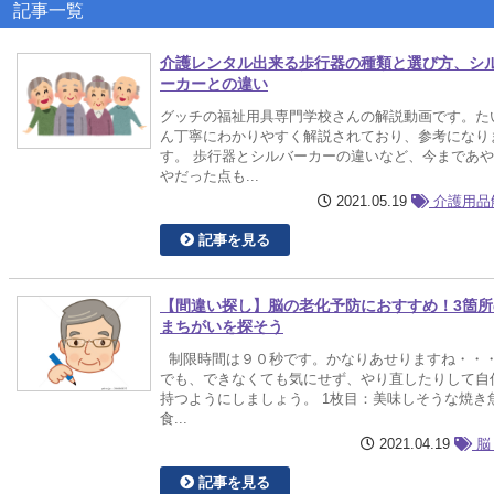
記事一覧
介護レンタル出来る歩行器の種類と選び方、シ
ーカーとの違い
グッチの福祉用具専門学校さんの解説動画です。た
ん丁寧にわかりやすく解説されており、参考になり
す。 歩行器とシルバーカーの違いなど、今まであ
やだった点も...
2021.05.19
介護用品
記事を見る
【間違い探し】脳の老化予防におすすめ！3箇所
まちがいを探そう
制限時間は９０秒です。かなりあせりますね・・
でも、できなくても気にせず、やり直したりして自
持つようにしましょう。 1枚目：美味しそうな焼き
食...
2021.04.19
脳
記事を見る