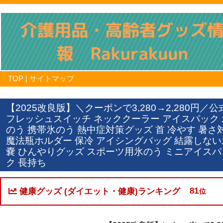
TOP
|
サイトマップ
【2025改良版】＼クーポンで3,280→2,280円／公
フレッシュスイッチ ネッククーラー アイスパック 
のう 携帯氷のう 熱中症対策グッズ 首 冷やす 暑さ
魔法瓶ホルダー 保冷 アイシングバッグ 結露しない
嚢 ひんやりグッズ スポーツ用氷のう ミニアイスパ
ク 長持ち
81
健康グッズ (ダイエット・健康)ランキング
位