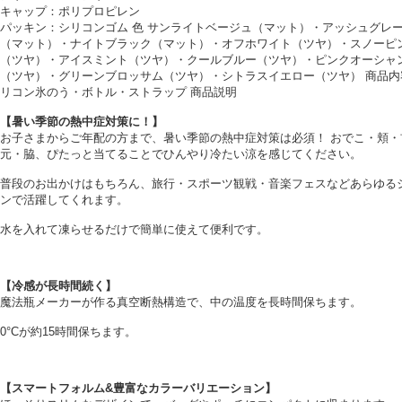
キャップ：ポリプロピレン
パッキン：シリコンゴム 色 サンライトベージュ（マット）・アッシュグレ
（マット）・ナイトブラック（マット）・オフホワイト（ツヤ）・スノーピ
（ツヤ）・アイスミント（ツヤ）・クールブルー（ツヤ）・ピンクオーシャ
（ツヤ）・グリーンブロッサム（ツヤ）・シトラスイエロー（ツヤ） 商品内
リコン氷のう・ボトル・ストラップ 商品説明
【暑い季節の熱中症対策に！】
お子さまからご年配の方まで、暑い季節の熱中症対策は必須！ おでこ・頬・
元・脇、ぴたっと当てることでひんやり冷たい涼を感じてください。
普段のお出かけはもちろん、旅行・スポーツ観戦・音楽フェスなどあらゆる
ンで活躍してくれます。
水を入れて凍らせるだけで簡単に使えて便利です。
【冷感が長時間続く】
魔法瓶メーカーが作る真空断熱構造で、中の温度を長時間保ちます。
0°Cが約15時間保ちます。
【スマートフォルム&豊富なカラーバリエーション】