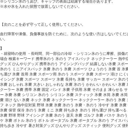
※シリコン氷のう及び、キャップの表面は結露する場合があります。
※水や氷を入れた状態で放置しないでください。
【次のことを必ず守って正しく使用してください。
血行障害や凍傷、負傷事故を防ぐために、次のような使い方はしないでくだ
い。
】
・就寝時の使用 ・長時間、同一部位の冷却 ・シリコン氷のうに摩擦、損傷
場合 検索キーワード 携帯氷のう 氷のう アイスパック ネッククーラー 熱中
グッズ ひんやりグッズ 携帯氷のう アイシングバッグ 結露しない氷嚢 スポ
氷のう ミニアイスパック 氷嚢 氷のう 氷嚢 スポーツ ひょうのう 氷嚢 首 氷嚢
ち運び 氷嚢 首用 氷嚢 スポーツ用 氷のう スポーツ 氷嚢 スポーツ 溶け にく
イシング 氷嚢 スポーツ スポーツ 氷嚢 長持ち 氷嚢 サッカー スポーツ 氷のう
氷嚢 おしゃれ 氷嚢 大きい おしゃれな 氷嚢 氷のう かわいい かわいい 氷嚢 
クーラー 氷嚢 携帯 氷嚢 固定 バンド 氷嚢 子供用 氷嚢 そのまま 凍らせる 
ー 氷嚢 氷嚢 シリコン 氷のう シリコン 氷嚢 スティック 氷嚢 水筒 氷嚢 水筒
嚢 溶け ない 氷嚢 ネック 氷嚢 ネッククーラー ネッククーラー 氷のう 氷嚢 
フ ネック 熱中症対策 野球 氷嚢 氷嚢 氷のう 氷嚢・氷のう 冷やす 氷嚢 氷嚢
氷嚢 保管 保冷 氷のう 氷嚢 ミニ 氷嚢 持ち歩き 氷のう 持ち運び 持ち運べる
氷嚢 野球 野球 アイシング 氷嚢 氷のう 楽天 氷嚢 ゴルフ 氷嚢 バスケ 氷のう
ケ 氷嚢 ボトル 氷のう ボトル ポータブル 氷嚢 ポータブル 氷のう アイスパ
持ち歩き 冷やす 暑さ対策グッズ ひんやりグッズ スティック 便利グッズ 便