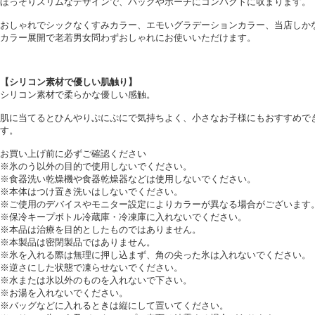
ほっそりスリムなデザインで、バッグやポーチにコンパクトに収まります。
おしゃれでシックなくすみカラー、エモいグラデーションカラー、当店しか
カラー展開で老若男女問わずおしゃれにお使いいただけます。
【シリコン素材で優しい肌触り】
シリコン素材で柔らかな優しい感触。
肌に当てるとひんやりぷにぷにで気持ちよく、小さなお子様にもおすすめで
す。
お買い上げ前に必ずご確認ください
※氷のう以外の目的で使用しないでください。
※食器洗い乾燥機や食器乾燥器などは使用しないでください。
※本体はつけ置き洗いはしないでください。
※ご使用のデバイスやモニター設定によりカラーが異なる場合がございます
※保冷キープボトル冷蔵庫・冷凍庫に入れないでください。
※本品は治療を目的としたものではありません。
※本製品は密閉製品ではありません。
※氷を入れる際は無理に押し込まず、角の尖った氷は入れないでください。
※逆さにした状態で凍らせないでください。
※水または氷以外のものを入れないで下さい。
※お湯を入れないでください。
※バッグなどに入れるときは縦にして置いてください。