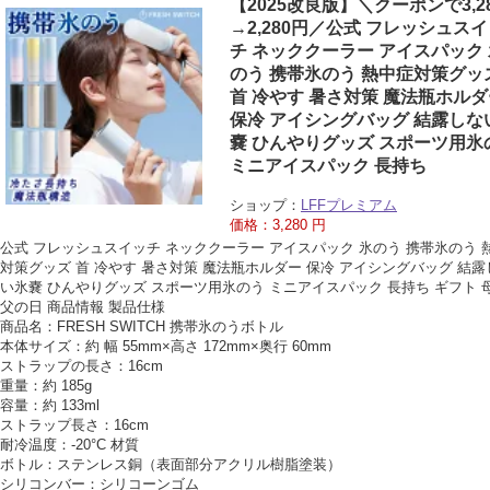
【2025改良版】＼クーポンで3,2
→2,280円／公式 フレッシュス
チ ネッククーラー アイスパック 
のう 携帯氷のう 熱中症対策グッ
首 冷やす 暑さ対策 魔法瓶ホルダ
保冷 アイシングバッグ 結露しな
嚢 ひんやりグッズ スポーツ用氷
ミニアイスパック 長持ち
ショップ：
LFFプレミアム
価格：3,280 円
公式 フレッシュスイッチ ネッククーラー アイスパック 氷のう 携帯氷のう 
対策グッズ 首 冷やす 暑さ対策 魔法瓶ホルダー 保冷 アイシングバッグ 結露
い氷嚢 ひんやりグッズ スポーツ用氷のう ミニアイスパック 長持ち ギフト 
父の日 商品情報 製品仕様
商品名：FRESH SWITCH 携帯氷のうボトル
本体サイズ：約 幅 55mm×高さ 172mm×奥行 60mm
ストラップの長さ：16cm
重量：約 185g
容量：約 133ml
ストラップ長さ：16cm
耐冷温度：-20°C 材質
ボトル：ステンレス銅（表面部分アクリル樹脂塗装）
シリコンバー：シリコーンゴム