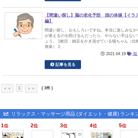
【間違い探し】脳の老化予防 頭の体操【イラ
編】
間違い探し、おもしろいですね。本当に楽しみなが
が衰えるのを防げるんだったら、やらない手はない
ょう。 1枚目：納豆をかき混ぜている猫ちゃん（比
簡単） 2...
2021.04.19
脳
記事を見る
1
( 3件 )
＜＜
＞＞
リラックス・マッサージ用品 (ダイエット・健康) ランキ
1
2
3
4
5
位
位
位
位
位