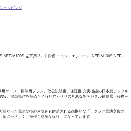
ショッピング
NEF-M100S 左耳用 2）非課税 ニコン・エシロール NEF-M100S NEF-
携帯用ケース、掃除用ブラシ、取扱説明書、保証書 充実機能の日本製デジタル
技術を結集、簡単操作を極めた至れり尽くせりの耳あな型デジタル補聴器（軽度～
大変だった電池交換のお悩みも解消される画期的な「ラクラク電池交換方
「耳にやさしく、操作も簡単な設計」になっています。