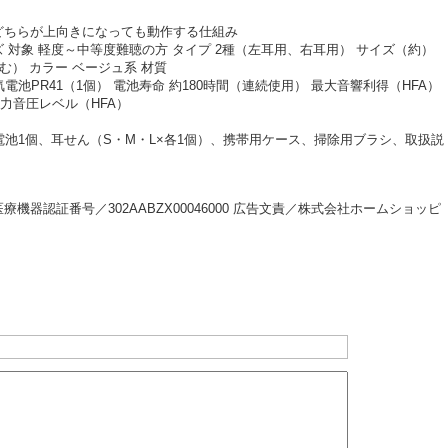
どちらが上向きになっても動作する仕組み
対象 軽度～中等度難聴の方 タイプ 2種（左耳用、右耳用） サイズ（約）
池を含む） カラー ベージュ系 材質
池PR41（1個） 電池寿命 約180時間（連続使用） 最大音響利得（HFA）
大出力音圧レベル（HFA）
、空気電池1個、耳せん（S・M・L×各1個）、携帯用ケース、掃除用ブラシ、取扱説
器認証番号／302AABZX00046000 広告文責／株式会社ホームショッピ