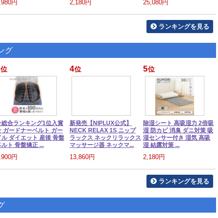
,980円
2,180円
25,080円
ランキングを見る
ング
4
5
位
位
位
★総合ランキング1位入賞
新発売【NIPLUX公式】
除湿シート 高吸湿力 2倍吸
★ ガードナーベルト ガー
NECK RELAX 1S ニップ
湿 防カビ 消臭 ダニ対策 吸
ドル ダイエット 産後 骨盤
ラックス ネックリラックス
湿センサー付き 湿気 高吸
ルト 骨盤矯正 ...
マッサージ器 ネックマ...
湿 結露対策 ...
,900円
13,860円
2,180円
ランキングを見る
グ