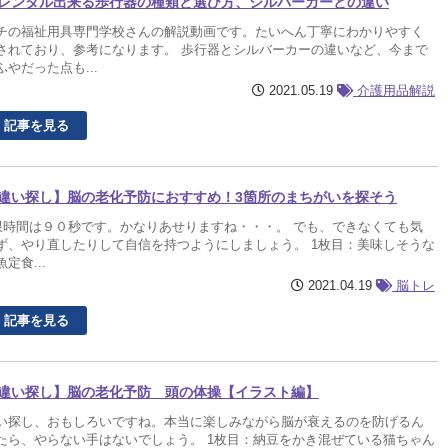
レンタル出来る歩行器の種類と選び方、シルバーカーとの違い
チの福祉用具専門学校さんの解説動画です。たいへん丁寧にわかりやすく
されており、参考になります。 歩行器とシルバーカーの違いなど、今まで
ふやだった点も...
2021.05.19
介護用品解説
記事を見る
違い探し】脳の老化予防におすすめ！3箇所のまちがいを探そう
時間は９０秒です。かなりあせりますね・・・。 でも、できなくても気
ず、やり直したりして自信を持つようにしましょう。 1枚目：美味しそうな
定食...
2021.04.19
脳トレ
記事を見る
違い探し】脳の老化予防 頭の体操【イラスト編】
い探し、おもしろいですね。本当に楽しみながら脳が衰えるのを防げるん
たら、やらない手はないでしょう。 1枚目：納豆をかき混ぜている猫ちゃん