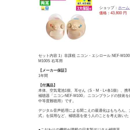
ショップ：
ホーム
価格：43,800 円
セット内容 1）非課税 ニコン・エシロール NEF-M100S 
M100S 右耳用
【メーカー保証】
1年間
【付属品】
本体、空気電池1個、耳せん（S・M・L×各1個）、
補聴器「ニコンNEF-M100」 ニコンブランドの
中等度難聴用）です。
デジタル音声処理による聞こえの最適化はもちろん、
式」を採用など、補聴器を使う人のことを考え抜いた
●こだわりの機能が満載の日本製デジタル補聴器