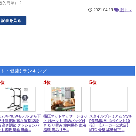
的簡単） 2...
2021.04.19
脳トレ
記事を見る
ト・健康) ランキング
4
5
位
位
位
2023年NEWモデル ぶら下
指圧マットマッサージセッ
スタイルプレミアム Style
がり健康器 高さ調整12段
ト 枕セット 収納バッグ付
PREMIUM 【ポイント10
階 高さ調節 クッションパ
き 折り畳み 室内屋外 血液
倍】 【メーカー公式店】
ト搭載 懸垂 懸垂...
循環 痛みリラ...
MTG 骨盤 姿勢補正 ...