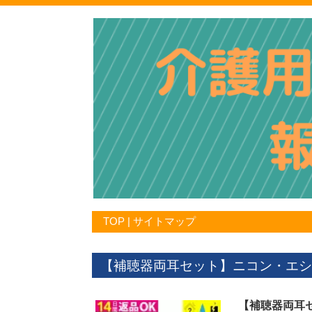
TOP
|
サイトマップ
【補聴器両耳セット】ニコン・エシロー
【補聴器両耳セ