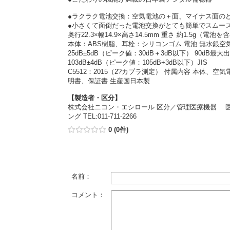
●ラクラク電池交換：空気電池の＋面、マイナス面の
●小さくて面倒だった電池交換がとても簡単でスムーズ 
奥行22.3×幅14.9×高さ14.5mm 重さ 約1.5g（電
本体：ABS樹脂、耳栓：シリコンゴム 電池 無水銀空気電
25dB±5dB（ピーク値：30dB＋3dB以下） 90dB最
103dB±4dB（ピーク値：105dB+3dB以下）JIS
C5512：2015（2?カプラ測定） 付属内容 本体
明書、保証書 生産国日本製
【製造者・区分】
株式会社ニコン・エシロール 区分／管理医療機器 医療機
ング TEL:011-711-2266
0 (0件)
名前：
コメント：