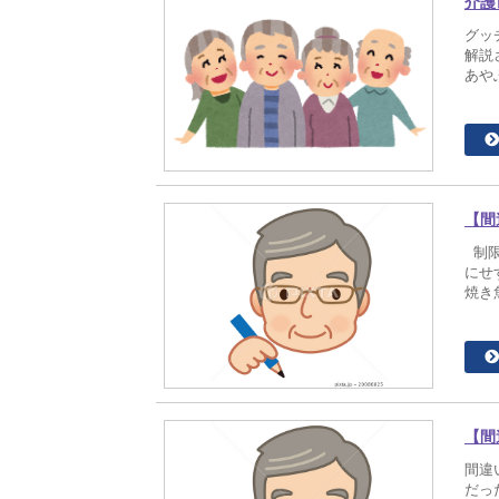
介護
グッ
解説
あや
【間
制限
にせ
焼き魚
【間
間違
だっ