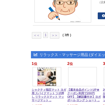
（比較
1
( 3件 )
＜＜
＞＞
リラックス・マッサージ用品 (ダイエッ
1
2
3
位
位
シャクティ指圧マット ヨガ
【週末全品ポイントUP★
用 スパイクマット ツボ押
クーポン利用で200円
し リラックスマット マッ
OFF】【解説書付き】ヨガ
サージマット ...
ポール ロング ショート ...
ッ