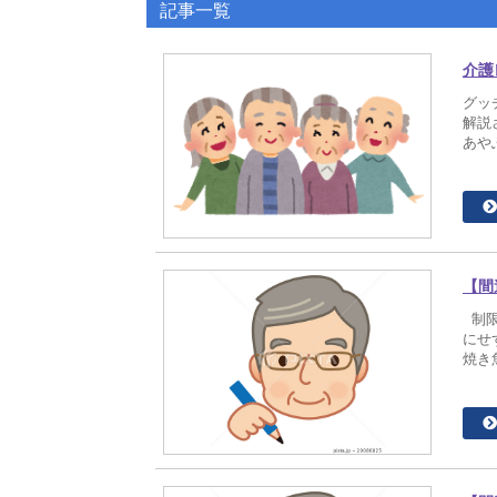
記事一覧
介護
グッ
解説
あや
【間
制限
にせ
焼き魚