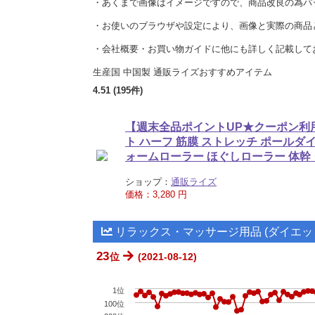
・あくまで画像はイメージですので、商品改良の為パ
・お使いのブラウザや設定により、画像と実際の商品
・会社概要・お買い物ガイドに他にも詳しく記載して
生産国 中国製 通販ライズおすすめアイテム
4.51 (195件)
【週末全品ポイントUP★クーポン利用
ト ハーフ 筋膜 ストレッチ ポールダ
ォームローラー ほぐしローラー 体幹 
ショップ：
通販ライズ
価格：3,280 円
リラックス・マッサージ用品 (ダイエッ
23
位
(2021-08-12)
1位
100位