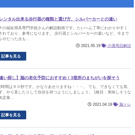
レンタル出来る歩行器の種類と選び方、シルバーカーとの違い
チの福祉用具専門学校さんの解説動画です。たいへん丁寧にわかりやすく
されており、参考になります。 歩行器とシルバーカーの違いなど、今まで
ふやだった点も...
2021.05.19
介護用品解説
記事を見る
違い探し】脳の老化予防におすすめ！3箇所のまちがいを探そう
時間は９０秒です。かなりあせりますね・・・。 でも、できなくても気
ず、やり直したりして自信を持つようにしましょう。 1枚目：美味しそうな
定食...
2021.04.19
脳トレ
記事を見る