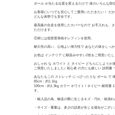
ポール が当たる位置を変えるだけで 体のいろんな部
お客様にいつでも安心してご愛用いただきたい！ だか
どんな体勢でも安全です。
最高級の合皮を使用したカバーなので お手入れも、さ
ただけます。
芯材には低密度発砲オレフィンを使用。
耐久性の高い、心地よい弾力性で あなたの体をしっ
お色は インテリア に馴染みやすい2色をご用意いた
おしゃれ な ホワイト と ネイビー どちらにしよう
ご用意いたしました♪ 初心者 の方にも嬉しい 説明書
あなたもこの ストレッチ にっぴったりな ポール で 体の
85cm：約1.1kg
100cm：約1.3kg カラー ホワイト / ネイビー 
す。
・輸入品の為、輸送の際に生じるキズ・汚れ・箱潰れ
・サイズ・重量は、多少の誤差が生じる場合がござい